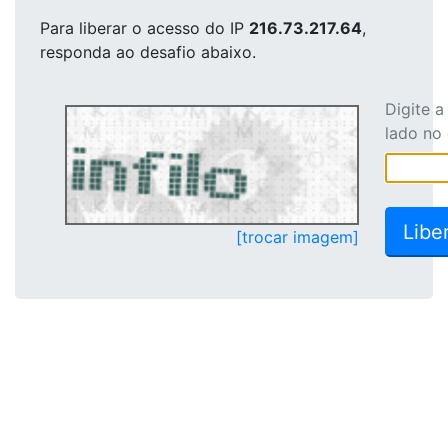
Para liberar o acesso
do IP
216.73.217.64
,
responda ao desafio abaixo.
Digite 
lado no
[trocar imagem]