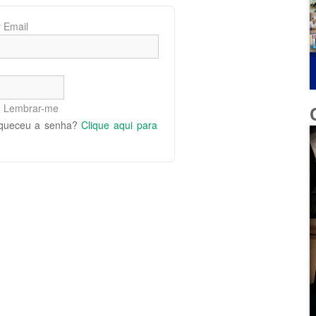
 Email
Lembrar-me
queceu a senha?
Clique aqui para