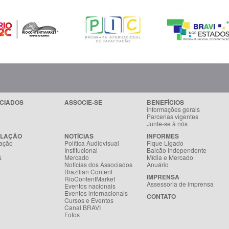
CIADOS
ASSOCIE-SE
BENEFÍCIOS
Informações gerais
Parcerias vigentes
Junte-se à nós
SLAÇÃO
NOTÍCIAS
INFORMES
ação
Política Audiovisual
Fique Ligado
Institucional
Balcão Independente
s
Mercado
Mídia e Mercado
Notícias dos Associados
Anuário
Brazilian Content
IMPRENSA
RioContentMarket
Assessoria de imprensa
Eventos nacionais
Eventos internacionais
CONTATO
Cursos e Eventos
Canal BRAVI
Fotos