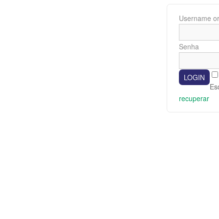
Username or
Senha
Es
recuperar