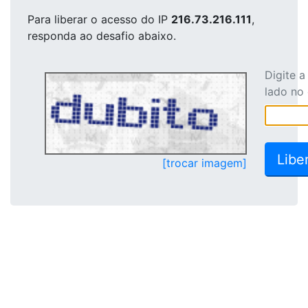
Para liberar o acesso
do IP
216.73.216.111
,
responda ao desafio abaixo.
Digite 
lado no
[trocar imagem]