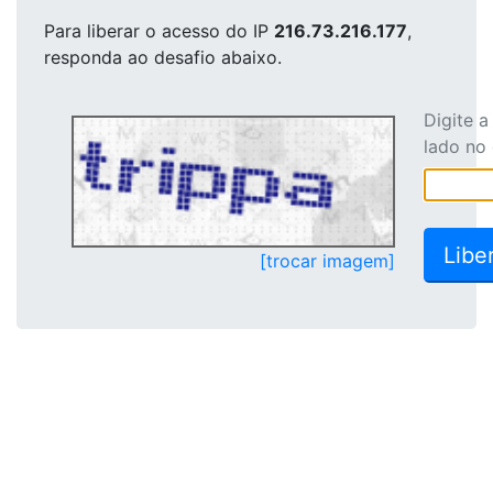
Para liberar o acesso
do IP
216.73.216.177
,
responda ao desafio abaixo.
Digite 
lado no
[trocar imagem]