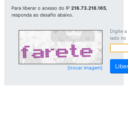
Para liberar o acesso
do IP
216.73.216.165
,
responda ao desafio abaixo.
Digite 
lado no
[trocar imagem]