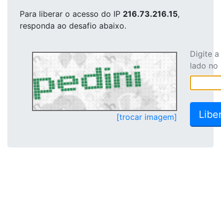
Para liberar o acesso
do IP
216.73.216.15
,
responda ao desafio abaixo.
Digite 
lado no
[trocar imagem]