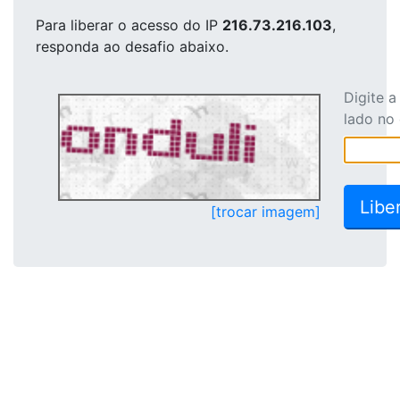
Para liberar o acesso
do IP
216.73.216.103
,
responda ao desafio abaixo.
Digite 
lado no
[trocar imagem]