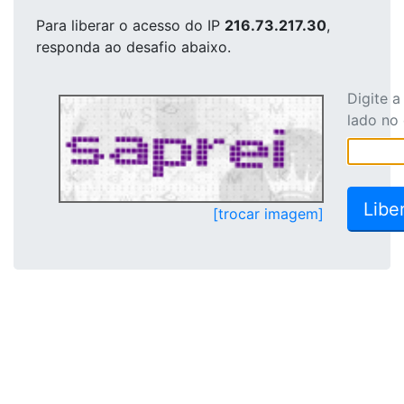
Para liberar o acesso
do IP
216.73.217.30
,
responda ao desafio abaixo.
Digite 
lado no
[trocar imagem]