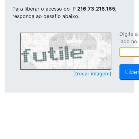
Para liberar o acesso
do IP
216.73.216.165
,
responda ao desafio abaixo.
Digite 
lado no
[trocar imagem]