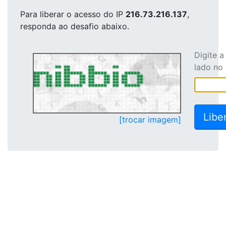
Para liberar o acesso
do IP
216.73.216.137
,
responda ao desafio abaixo.
Digite 
lado no
[trocar imagem]