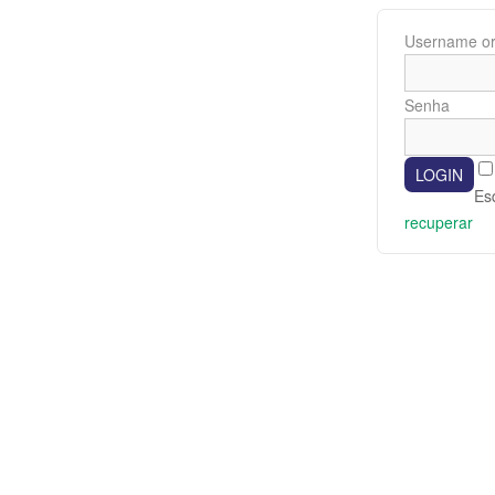
Username or
Senha
Es
recuperar