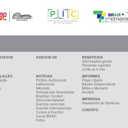
CIADOS
ASSOCIE-SE
BENEFÍCIOS
Informações gerais
Parcerias vigentes
Junte-se à nós
SLAÇÃO
NOTÍCIAS
INFORMES
ação
Política Audiovisual
Fique Ligado
Institucional
Balcão Independente
s
Mercado
Mídia e Mercado
Notícias dos Associados
Anuário
Brazilian Content
IMPRENSA
RioContentMarket
Assessoria de imprensa
Eventos nacionais
Eventos internacionais
CONTATO
Cursos e Eventos
Canal BRAVI
Fotos