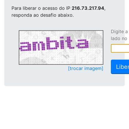
Para liberar o acesso
do IP
216.73.217.94
,
responda ao desafio abaixo.
Digite 
lado no
[trocar imagem]