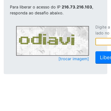
Para liberar o acesso
do IP
216.73.216.103
,
responda ao desafio abaixo.
Digite 
lado no
[trocar imagem]