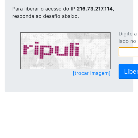
Para liberar o acesso
do IP
216.73.217.114
,
responda ao desafio abaixo.
Digite 
lado no
[trocar imagem]