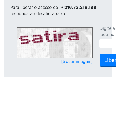
Para liberar o acesso
do IP
216.73.216.198
,
responda ao desafio abaixo.
Digite 
lado no
[trocar imagem]