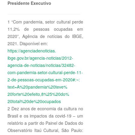
Presidente Executivo
1 “Com pandemia, setor cultural perde
11,2% de pessoas ocupadas em
2020”, Agência de notícias do IBGE,
2021. Disponível em:
https://agenciadenoticias.
ibge.gov.br/agencia-noticias/
2012-
agencia-de-noticias/
noticias/32482-
com-pandemia-
setor-cultural-perde-11-
2-de-
pessoas-ocupadas-em-2020#:~:
text=A%20pandemia%20teve%
20forte%20efeito,8%25%20do%
20total%20de%20ocupados
2 Dez anos de economia da cultura no
Brasil e os impactos da covid-19 – um
relatório a partir do Painel de Dados do
Observatório Itaú Cultural, São Paulo: