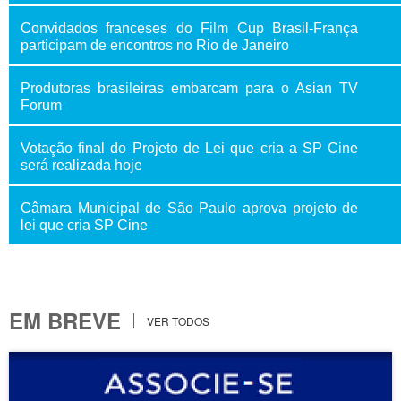
Convidados franceses do Film Cup Brasil-França
participam de encontros no Rio de Janeiro
Produtoras brasileiras embarcam para o Asian TV
Forum
Votação final do Projeto de Lei que cria a SP Cine
será realizada hoje
Câmara Municipal de São Paulo aprova projeto de
lei que cria SP Cine
EM BREVE
VER TODOS