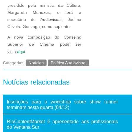
presidido pela ministra da Cultura,
Margareth Menezes, e terá a
secretária do Audiovisual, Joelma
Oliveira Gonzaga, como suplente.
A nova composição do Conselho
Superior de Cinema pode ser
vista
aqui
.
Categorias:
Notícias
Política Audiovisual
.
Notícias relacionadas
Inscrições para o workshop sobre show runner
terminam nesta quarta (04/12)
RioContentMarket é apresentado aos profissionais
do Ventana Sur