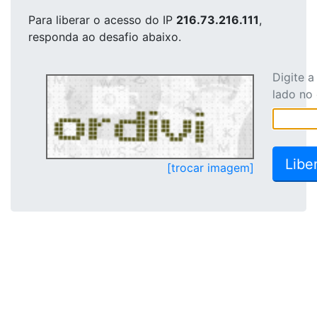
Para liberar o acesso
do IP
216.73.216.111
,
responda ao desafio abaixo.
Digite 
lado no
[trocar imagem]