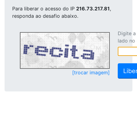
Para liberar o acesso
do IP
216.73.217.81
,
responda ao desafio abaixo.
Digite 
lado no
[trocar imagem]