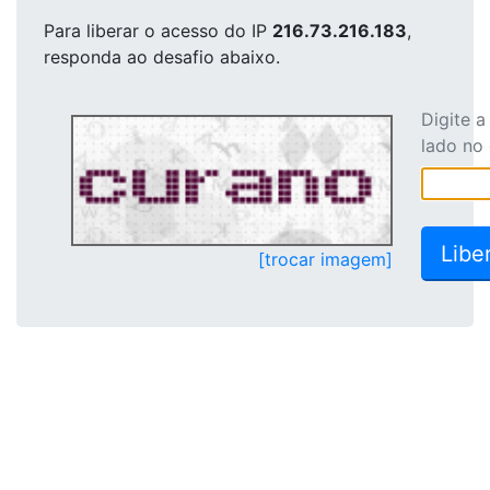
Para liberar o acesso
do IP
216.73.216.183
,
responda ao desafio abaixo.
Digite 
lado no
[trocar imagem]