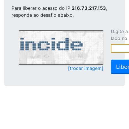
Para liberar o acesso
do IP
216.73.217.153
,
responda ao desafio abaixo.
Digite 
lado no
[trocar imagem]