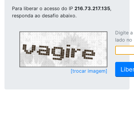
Para liberar o acesso
do IP
216.73.217.135
,
responda ao desafio abaixo.
Digite 
lado no
[trocar imagem]