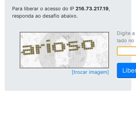
Para liberar o acesso
do IP
216.73.217.19
,
responda ao desafio abaixo.
Digite 
lado no
[trocar imagem]