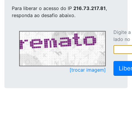
Para liberar o acesso
do IP
216.73.217.81
,
responda ao desafio abaixo.
Digite 
lado no
[trocar imagem]