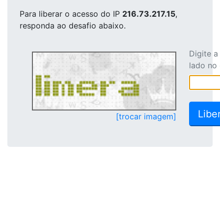
Para liberar o acesso
do IP
216.73.217.15
,
responda ao desafio abaixo.
Digite 
lado no
[trocar imagem]