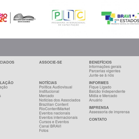
CIADOS
ASSOCIE-SE
BENEFÍCIOS
Informações gerais
Parcerias vigentes
Junte-se à nós
SLAÇÃO
NOTÍCIAS
INFORMES
ação
Política Audiovisual
Fique Ligado
Institucional
Balcão Independente
s
Mercado
Mídia e Mercado
Notícias dos Associados
Anuário
Brazilian Content
IMPRENSA
RioContentMarket
Assessoria de imprensa
Eventos nacionais
Eventos internacionais
CONTATO
Cursos e Eventos
Canal BRAVI
Fotos