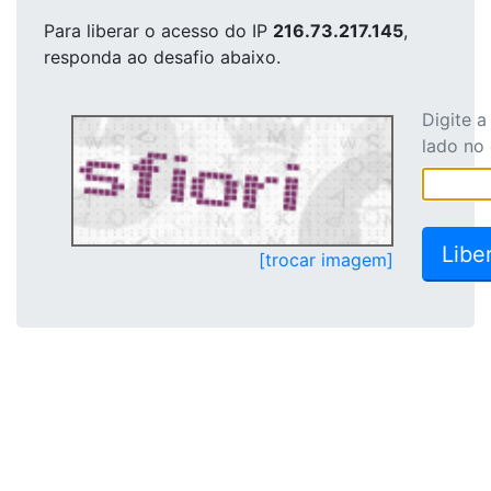
Para liberar o acesso
do IP
216.73.217.145
,
responda ao desafio abaixo.
Digite 
lado no
[trocar imagem]