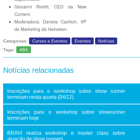
Giovanni Rivetti, CEO da New
Content.
Moderadora: Daniela Cachich, VP
de Marketing da Heineken.
Categorias:
Cursos e Eventos
Eventos
Notícias
Tags:
ABA
Notícias relacionadas
Inscrições para o workshop sobre show runner
terminam nesta quarta (04/12)
Inscrições para o workshop sobre showrunner
terminam hoje
BRAVI realiza workshop e master class sobre
atuação de show runners