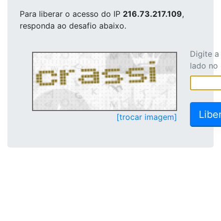
Para liberar o acesso
do IP
216.73.217.109
,
responda ao desafio abaixo.
Digite 
lado no
[trocar imagem]