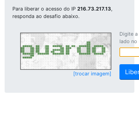
Para liberar o acesso
do IP
216.73.217.13
,
responda ao desafio abaixo.
Digite 
lado no
[trocar imagem]