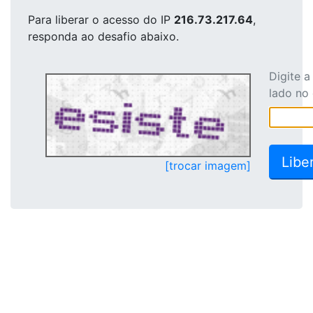
Para liberar o acesso
do IP
216.73.217.64
,
responda ao desafio abaixo.
Digite 
lado no
[trocar imagem]