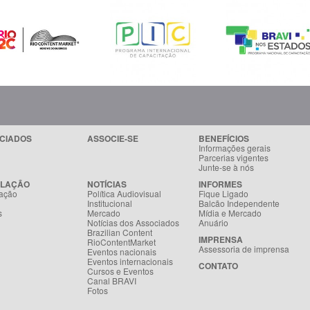
CIADOS
ASSOCIE-SE
BENEFÍCIOS
Informações gerais
Parcerias vigentes
Junte-se à nós
SLAÇÃO
NOTÍCIAS
INFORMES
ação
Política Audiovisual
Fique Ligado
Institucional
Balcão Independente
s
Mercado
Mídia e Mercado
Notícias dos Associados
Anuário
Brazilian Content
IMPRENSA
RioContentMarket
Assessoria de imprensa
Eventos nacionais
Eventos internacionais
CONTATO
Cursos e Eventos
Canal BRAVI
Fotos