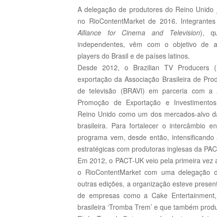
A delegação de produtores do Reino Unido 
no RioContentMarket de 2016. Integrante
Alliance for Cinema and Television
), q
independentes, vêm com o objetivo de a
players do Brasil e de países latinos.
Desde 2012, o Brazilian TV Producers 
exportação da Associação Brasileira de Pro
de televisão (BRAVI) em parceria com a A
Promoção de Exportação e Investimentos
Reino Unido como um dos mercados-alvo da 
brasileira. Para fortalecer o intercâmbio e
programa vem, desde então, intensificand
estratégicas com produtoras inglesas da PAC
Em 2012, o PACT-UK veio pela primeira vez 
o RioContentMarket com uma delegação d
outras edições, a organização esteve prese
de empresas como a Cake Entertainment, q
brasileira ‘Tromba Trem’ e que também prod