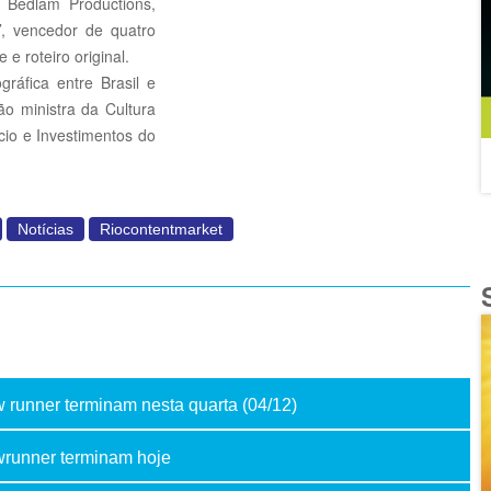
a Bedlam Productions,
’, vencedor de quatro
e roteiro original.
ráfica entre Brasil e
o ministra da Cultura
cio e Investimentos do
Notícias
Riocontentmarket
 runner terminam nesta quarta (04/12)
wrunner terminam hoje