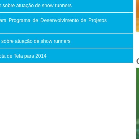
s sobre atuação de show runners
 para Programa de Desenvolvimento de Projetos
 sobre atuação de show runners
ota de Tela para 2014