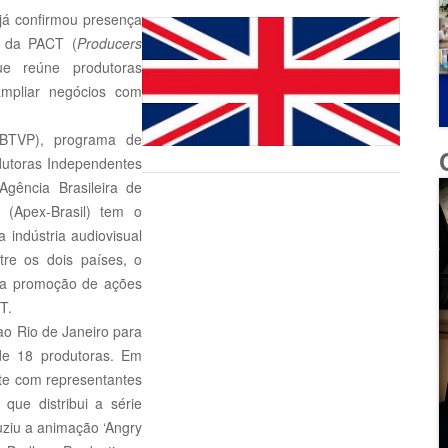
já confirmou presença
s da PACT (
Producers
ue reúne produtoras
mpliar negócios com
(BTVP), programa de
dutoras Independentes
gência Brasileira de
 (Apex-Brasil) tem o
indústria audiovisual
ntre os dois países, o
o a promoção de ações
T.
ao Rio de Janeiro para
e 18 produtoras. Em
nte com representantes
ue distribui a série
uziu a animação ‘Angry