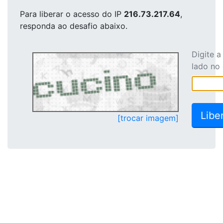
Para liberar o acesso
do IP
216.73.217.64
,
responda ao desafio abaixo.
Digite 
lado no
[trocar imagem]