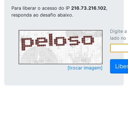
Para liberar o acesso
do IP
216.73.216.102
,
responda ao desafio abaixo.
Digite 
lado no
[trocar imagem]