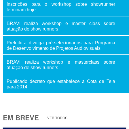
Inscrições para o workshop sobre showrunner
terminam hoje
BRAVI realiza workshop e master class sobre
atuação de show runners
Prefeitura divulga pré-selecionados para Programa
de Desenvolvimento de Projetos Audiovisuais
BRAVI realiza workshop e masterclass sobre
atuação de show runners
Publicado decreto que estabelece a Cota de Tela
para 2014
EM BREVE
VER TODOS