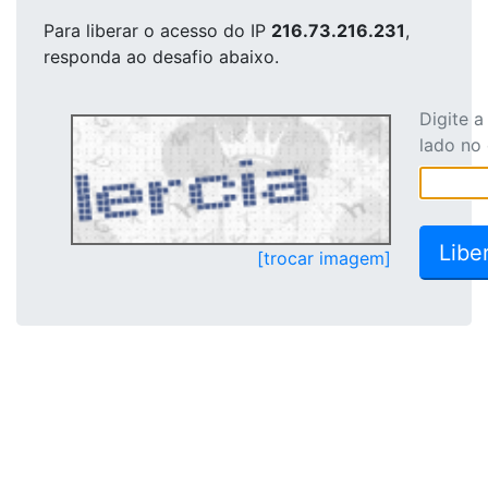
Para liberar o acesso
do IP
216.73.216.231
,
responda ao desafio abaixo.
Digite 
lado no
[trocar imagem]