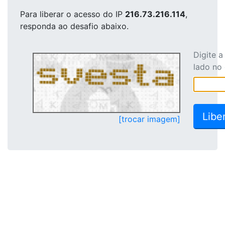
Para liberar o acesso
do IP
216.73.216.114
,
responda ao desafio abaixo.
Digite 
lado no
[trocar imagem]