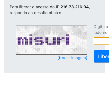
Para liberar o acesso
do IP
216.73.216.94
,
responda ao desafio abaixo.
Digite 
lado no
[trocar imagem]