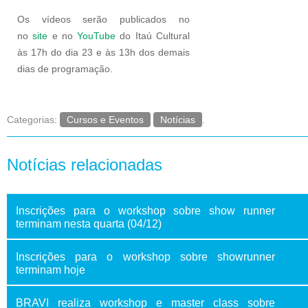
Os vídeos serão publicados no
no
site
e no
YouTube
do Itaú Cultural
às 17h do dia 23 e às 13h dos demais
dias de programação.
Categorias:
Cursos e Eventos
Notícias
.
Notícias relacionadas
Inscrições para o workshop sobre show runner
terminam nesta quarta (04/12)
Inscrições para o workshop sobre showrunner
terminam hoje
BRAVI realiza workshop e master class sobre