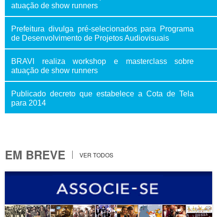
atuação de show runners
Prefeitura divulga pré-selecionados para Programa
de Desenvolvimento de Projetos Audiovisuais
BRAVI realiza workshop e masterclass sobre
atuação de show runners
Publicado decreto que estabelece a Cota de Tela
para 2014
EM BREVE
VER TODOS