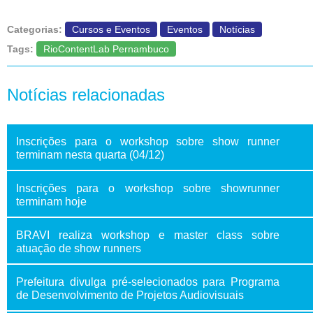
Categorias:
Cursos e Eventos
Eventos
Notícias
Tags:
RioContentLab Pernambuco
Notícias relacionadas
Inscrições para o workshop sobre show runner
terminam nesta quarta (04/12)
Inscrições para o workshop sobre showrunner
terminam hoje
BRAVI realiza workshop e master class sobre
atuação de show runners
Prefeitura divulga pré-selecionados para Programa
de Desenvolvimento de Projetos Audiovisuais