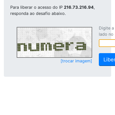
Para liberar o acesso
do IP
216.73.216.94
,
responda ao desafio abaixo.
Digite 
lado no
[trocar imagem]