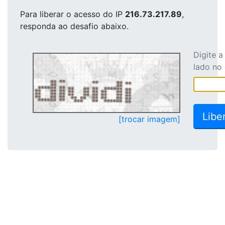
Para liberar o acesso
do IP
216.73.217.89
,
responda ao desafio abaixo.
Digite 
lado no
[trocar imagem]