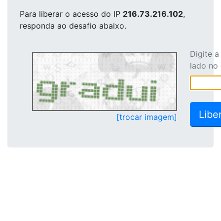
Para liberar o acesso
do IP
216.73.216.102
,
responda ao desafio abaixo.
Digite 
lado no
[trocar imagem]