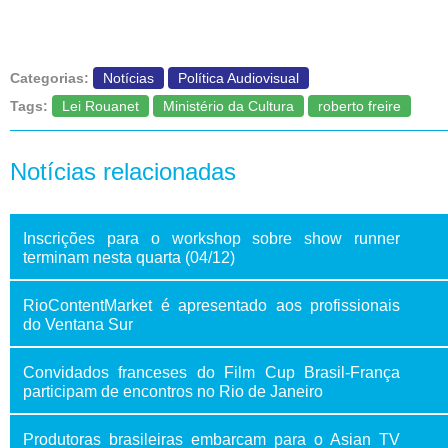
Categorias:
Notícias
Política Audiovisual
Tags:
Lei Rouanet
Ministério da Cultura
roberto freire
Notícias relacionadas
Inscrições para o workshop sobre show runner
terminam nesta quarta (04/12)
RioContentMarket é apresentado aos profissionais
do Ventana Sur
Convidados franceses do Film Cup Brasil-França
participam de encontros no Rio de Janeiro
Produtoras brasileiras embarcam para o Asian TV