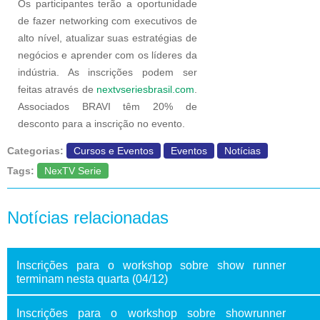
Os participantes terão a oportunidade
de fazer networking com executivos de
alto nível, atualizar suas estratégias de
negócios e aprender com os líderes da
indústria. As inscrições podem ser
feitas através de
nextvseriesbrasil.com
.
Associados BRAVI têm 20% de
desconto para a inscrição no evento.
Categorias:
Cursos e Eventos
Eventos
Notícias
Tags:
NexTV Serie
Notícias relacionadas
Inscrições para o workshop sobre show runner
terminam nesta quarta (04/12)
Inscrições para o workshop sobre showrunner