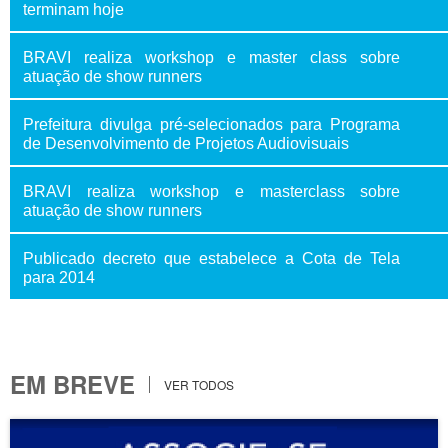
terminam hoje
BRAVI realiza workshop e master class sobre
atuação de show runners
Prefeitura divulga pré-selecionados para Programa
de Desenvolvimento de Projetos Audiovisuais
BRAVI realiza workshop e masterclass sobre
atuação de show runners
Publicado decreto que estabelece a Cota de Tela
para 2014
EM BREVE
VER TODOS