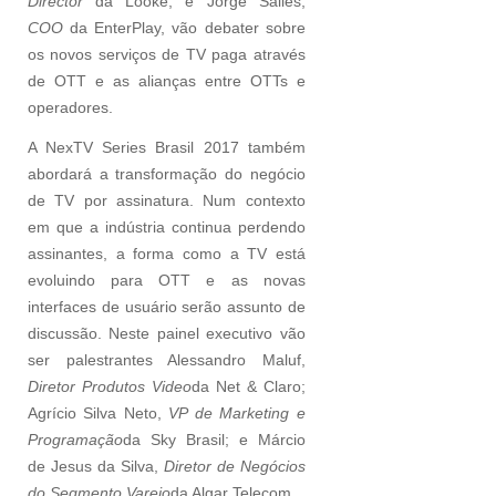
Director
da Looke; e Jorge Salles,
COO
da EnterPlay, vão debater sobre
os novos serviços de TV paga através
de OTT e as alianças entre OTTs e
operadores.
A NexTV Series Brasil 2017 também
abordará a transformação do negócio
de TV por assinatura. Num contexto
em que a indústria continua perdendo
assinantes, a forma como a TV está
evoluindo para OTT e as novas
interfaces de usuário serão assunto de
discussão. Neste painel executivo vão
ser palestrantes Alessandro Maluf,
Diretor Produtos Video
da Net & Claro;
Agrício Silva Neto,
VP de Marketing e
Programação
da Sky Brasil; e Márcio
de Jesus da Silva,
Diretor de Negócios
do Segmento Varejo
da Algar Telecom.