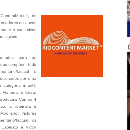
ContentMarket, as
 criadores de novos
mente a executivos
 digitais.
ionados para as
as que compõem todo
ntário/factual e
elecionados por uma
categoria infantil,
da Flamma, e César
 produtora Campo 4
o, a roteirista e
Moonshot Pictures
entário/factual, os
a Capelato e Victor