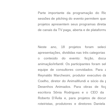
Parte importante da programação do Rio
sessões de pitching do evento permitem que
projetos apresentem seus programas direta
de canais da TV paga, aberta e de plataformas
Neste ano, 18 projetos foram selec
apresentações, divididas nas três categori
o conteúdo do evento: ficção, docume
animação/infantil. Os participantes foram s
equipe de consultores convidados. Para a 
Reynaldo Marchesini, produtor executivo 
Coelho, diretor do AnimaMundi e sócio da
Desenhos Animados. Para obras de ficçã
escritora Sônia Rodrigues e o CEO da 
Roberto D’Ávila e, para projetos de docum
roteiristas, produtores e diretores Daniel