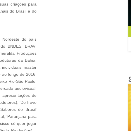
suas criações para
nais do Brasil e do
 Nordeste do país
va do BNDES, BRAVI
smeralda Produções
rodutoras da Bahia,
individuais, master
o ao longo de 2016.
 eixo Rio-São Paulo,
ercado audiovisual.
s apresentações de
odutores), ‘Do frevo
Sabores do Brasil’
al; ‘Paranjana para
cisco só quer jogar
Dênde Produções) –