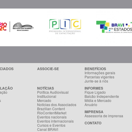
CIADOS
ASSOCIE-SE
BENEFÍCIOS
Informações gerais
Parcerias vigentes
Junte-se à nós
SLAÇÃO
NOTÍCIAS
INFORMES
ação
Política Audiovisual
Fique Ligado
Institucional
Balcão Independente
s
Mercado
Mídia e Mercado
Notícias dos Associados
Anuário
Brazilian Content
IMPRENSA
RioContentMarket
Assessoria de imprensa
Eventos nacionais
Eventos internacionais
CONTATO
Cursos e Eventos
Canal BRAVI