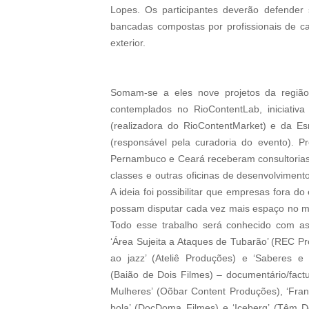
Lopes. Os participantes deverão defender 
bancadas compostas por profissionais de ca
exterior.
Somam-se a eles nove projetos da região
contemplados no RioContentLab, iniciati
(realizadora do RioContentMarket) e da E
(responsável pela curadoria do evento). P
Pernambuco e Ceará receberam consultorias 
classes e outras oficinas de desenvolviment
A ideia foi possibilitar que empresas fora do
possam disputar cada vez mais espaço no m
Todo esse trabalho será conhecido com a
‘Área Sujeita a Ataques de Tubarão’ (REC Pr
ao jazz’ (Ateliê Produções) e ‘Saberes e 
(Baião de Dois Filmes) – documentário/factu
Mulheres’ (Oõbar Content Produções), ‘Fran
bola’ (DocDoma Filmes) e ‘Iceberg’ (Têm 