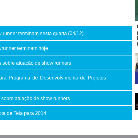
 runner terminam nesta quarta (04/12)
wrunner terminam hoje
s sobre atuação de show runners
 para Programa de Desenvolvimento de Projetos
 sobre atuação de show runners
ota de Tela para 2014