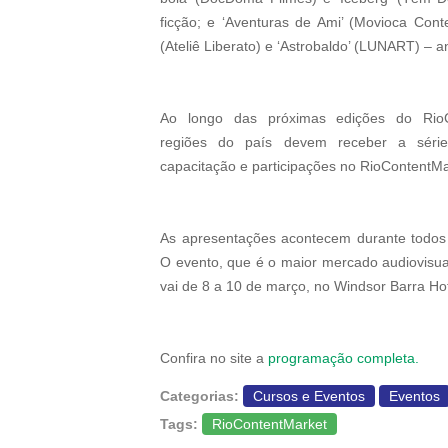
ficção; e ‘Aventuras de Ami’ (Movioca Conte
(Ateliê Liberato) e ‘Astrobaldo’ (LUNART) – an
Ao longo das próximas edições do RioC
regiões do país devem receber a séri
capacitação e participações no RioContentMa
As apresentações acontecem durante todos 
O evento, que é o maior mercado audiovisua
vai de 8 a 10 de março, no Windsor Barra Hot
Confira no site a
programação completa.
Categorias:
Cursos e Eventos
Eventos
Tags:
RioContentMarket