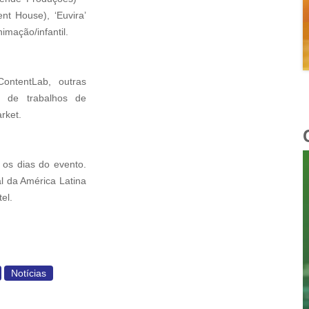
nt House), ‘Euvira’
imação/infantil.
ontentLab, outras
e de trabalhos de
rket.
os dias do evento.
l da América Latina
el.
Notícias