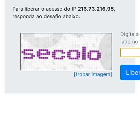
Para liberar o acesso
do IP
216.73.216.95
,
responda ao desafio abaixo.
Digite 
lado no
[trocar imagem]