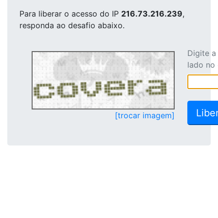
Para liberar o acesso
do IP
216.73.216.239
,
responda ao desafio abaixo.
Digite 
lado no
[trocar imagem]