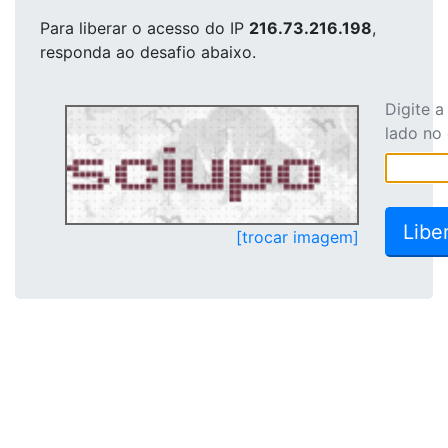
Para liberar o acesso
do IP
216.73.216.198
,
responda ao desafio abaixo.
Digite 
lado no
[trocar imagem]