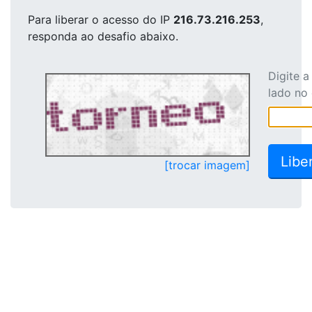
Para liberar o acesso
do IP
216.73.216.253
,
responda ao desafio abaixo.
Digite 
lado no
[trocar imagem]